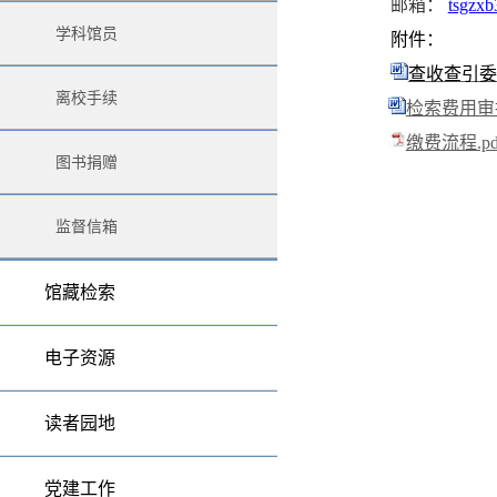
邮箱：
tsgzx
学科馆员
附件
：
查收查引委托
离校手续
检索费用审批
缴费流程.pd
图书捐赠
监督信箱
馆藏检索
电子资源
读者园地
党建工作