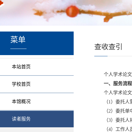
菜单
查收查引
本站首页
个人学术论文
一、服务流程
学校首页
个人学术论文
本馆概况
（
1
）委托人
（
2
）委托单
读者服务
（
3
）委托人
（
4
）工作人